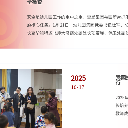
全检查
安全是幼儿园工作的重中之重，更是集团与园所常抓
的核心任务。1月 21日，幼儿园集团党委书记杜军、
长夏华颖特邀北师大修缮处副处长项若瑾、保卫处副
王皓、物业服务中心消防安全副经理杨自芙一行3人...
2025
我园
行
10-17
202
长培养
教师