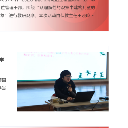
多位管理干部，围绕“从理解性的观察中建构儿童的
形象”进行教研观摩。本次活动由保教主任王晓晔主
为参观园所环境和主题教研两个环节...
学
师围
手当