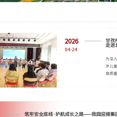
2026
甘孜
走进
04-24
为深入
岁儿
育质量
四川师
筑牢安全底线·护航成长之路——我园迎接集