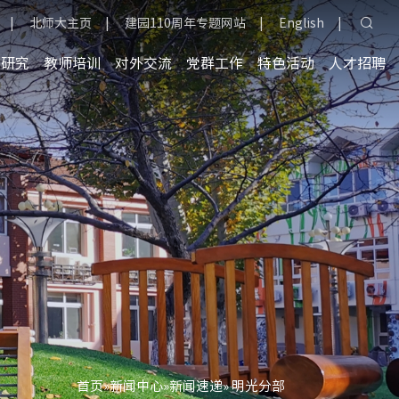
|
北师大主页
|
建园110周年专题网站
|
English
|
育研究
教师培训
对外交流
党群工作
特色活动
人才招聘
首页
»
新闻中心
»
新闻速递
» 明光分部