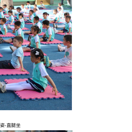
姿-直腿坐