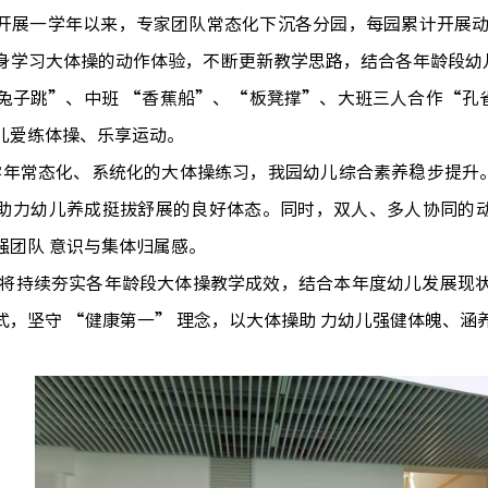
开展一学年以来，专家团队常态化下沉各分园，每园累计开展
身学习大体操的动作体验，不断更新教学思路，结合各年龄段幼
兔子跳”、中班 “香蕉船”、“板凳撑”、大班三人合作“孔
儿爱练体操、乐享运动。
年常态化、系统化的大体操练习，我园幼儿综合素养稳步提升
助力幼儿养成挺拔舒展的良好体态。同时，双人、多人协同的
强团队 意识与集体归属感。
将持续夯实各年龄段大体操教学成效，结合本年度幼儿发展现
式，坚守
“健康第一
”
理念，以大体操助
力幼儿强健体魄、涵