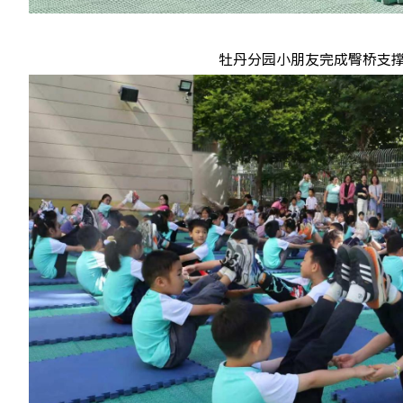
牡丹分园小朋友完成臀桥支