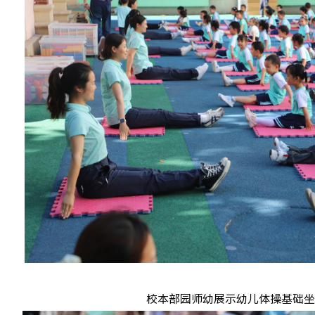
校本部园师幼展示幼儿体操基础坐