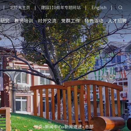
|
北师大主页
|
建园110周年专题网站
|
English
|
育研究
教师培训
对外交流
党群工作
特色活动
人才招聘
首页
»
新闻中心
»
新闻速递
» 总部