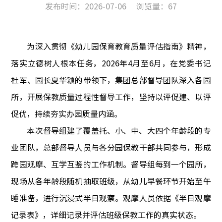
发布时间：2026-07-06
浏览量：
67
为深入贯彻《幼儿园保育教育质量评估指南》精神，
落实立德树人根本任务，
2026
年
4
月至
6
月，在党
委书记
杜军、园长夏华颖的带领下，集团总部督导团队深入各园
所，开展保教质量过程性督导工作，坚持以评促建、以评
促优，持续夯实办园质量内涵。
本次督导组建了覆盖托、小、中、大四个年龄段的专
业团队，总部督导人员与各分园保教干部共同参与，形成
跨园观摩、互学互鉴的工作机制。督导组每到一个园所，
现场从各年龄段随机抽取班级，从幼儿早餐环节开始至午
睡准备，进行沉浸式半日观察。观摩人员依据《半日观摩
记录表》，详细记录并评估班级保教工作的真实状态。