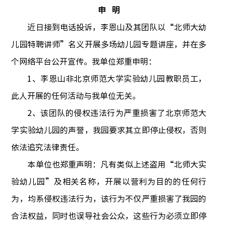
申
明
近日接到电话
投诉
，
李恩山及其团队以“北师大幼
儿园特聘讲师”名义开展多场幼儿园专题讲座
，
并在多
个网络平台公开宣传
。
我单位郑重申明
：
1
、
李恩山非北京师范大学实验幼儿园教职员工
，
此人开展的任何活动与我单位无关
。
2
、
该团队的侵权违法行为严重损害了北京师范大
学实验幼儿园的声誉
，
我园要求其立即停止侵权，否则
依法追究法律责任
。
本
单位也
郑重声明：凡有
类似
上述
盗用“北师大实
验幼儿园”及相关名称
，
开展以营利为目的的任何行
为
，
均系侵权违法行为
，
该行为不仅严重损害了我园的
合法权益
，
同时也误导社会公众
，
这些行为
必须立即停