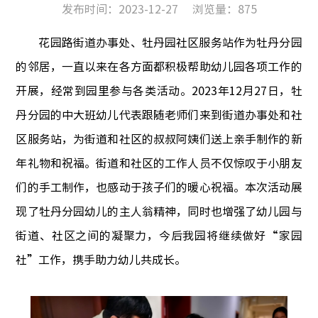
发布时间：2023-12-27
浏览量：
875
花园路街道办事处、牡丹园社区服务站作为牡丹分园
的邻居，一直以来在各方面都
积极帮助幼儿园各项工作的
开展，经常到园里参与各类活动。2
023
年1
2
月2
7
日，牡
丹分园的中大班幼儿代表跟随老师们来到街道办事处和社
区服务站，为街道和社区的叔叔阿姨们送上
亲
手制作的新
年礼物和祝福。街道和社区的工作人员不仅惊叹于小朋友
们
的
手工制作，也感动于孩子们的暖心祝福。本次活动展
现了牡丹分园幼儿的
主人翁精神
，同时也增强了幼儿园与
街道、社区之间的凝聚力，今后我园将继续做好“家园
社”工作，携手助力幼儿共成长。