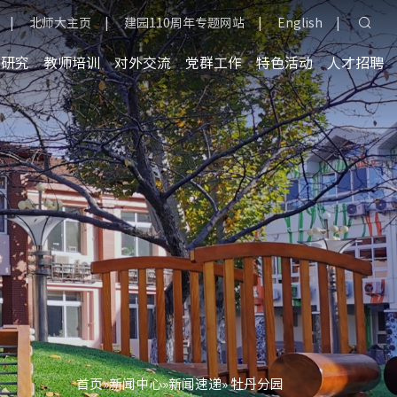
|
北师大主页
|
建园110周年专题网站
|
English
|
育研究
教师培训
对外交流
党群工作
特色活动
人才招聘
首页
»
新闻中心
»
新闻速递
» 牡丹分园