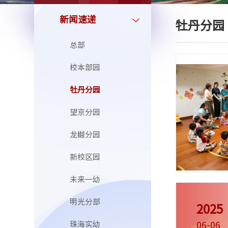
新闻速递
牡丹分园
总部
校本部园
牡丹分园
望京分园
龙樾分园
新校区园
未来一幼
明光分部
2025
珠海实幼
06-06