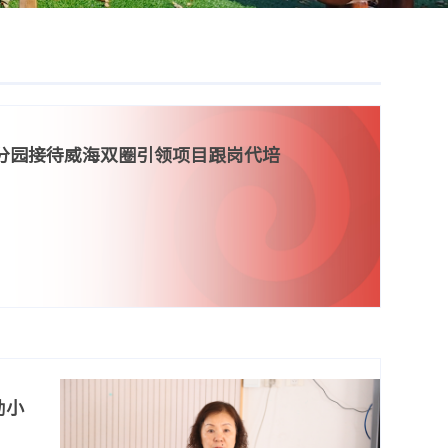
分园接待威海双圈引领项目跟岗代培
幼小