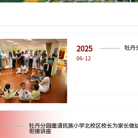
2025
牡丹
06-12
牡丹分园邀请民族小学北校区校长为家长做
衔接讲座